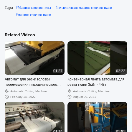
Tags:
#
Машина слоения пены
#
не сплетенная машина слоения ткани
#
машина слоения ткани
Related Videos
01:37
02:22
Автомат для резки головки
Конвейерная лента автомата для
перемещения гидравлического
резки ткани 3кВт - 4кВт
прокладки с столбцом точности 4
Automatic Cutting Machine
Automatic Cutting Machine
February 14, 2022
August 09, 2021
01:29
01:51