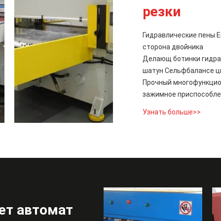
резки
Гидравлические пены Е
сторона двойника
Делающ ботинки гидра
шатун Сельфбалансе ц
Прочный многофункцио
зажимное приспособл
Узнать больше>>
ет автомат