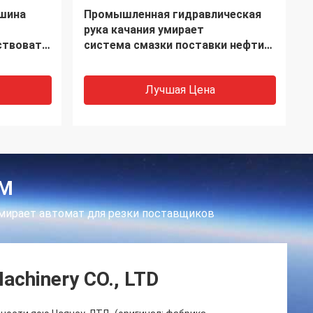
Пресса точности гидравлическая
точность
умирает автомат для резки для
кожи
Лучшая Цена
ЕМ
умирает автомат для резки поставщиков
achinery CO., LTD