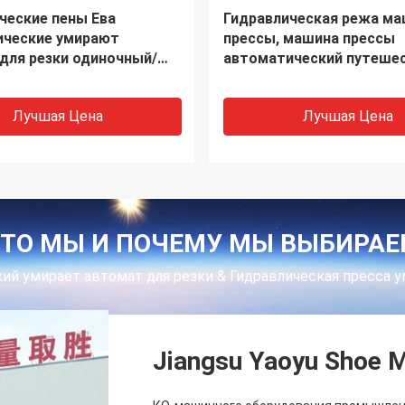
4 столбцов точности
Гидравлические двойные
ческий умирает автомат
цилиндры кроют кожей 
и
резца прессы
Лучшая Цена
Лучшая Цена
ТО МЫ И ПОЧЕМУ МЫ ВЫБИРА
ий умирает автомат для резки & Гидравлическая пресса 
Jiangsu Yaoyu Shoe M