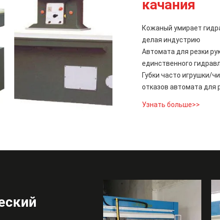
качания
Кожаный умирает гидра
делая индустрию
Автомата для резки ру
единственного гидравл
Губки часто игрушки/ч
отказов автомата для 
Узнать больше>>
еский