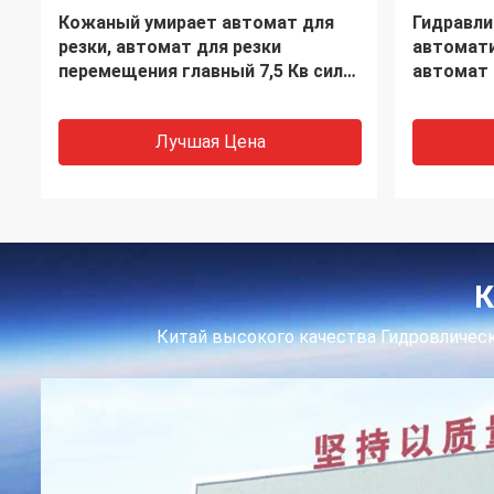
50 тонн гидравлической прессы
Ботинок 
умирают автомат для резки
гидравли
принимают двойной цилиндр
для резк
масла
Лучшая Цена
К
Китай высокого качества Гидровлическ