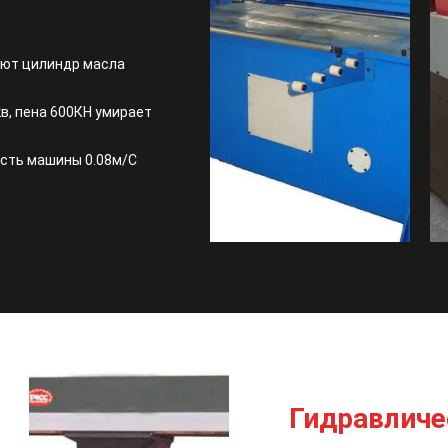
ают цилиндр масла
в, пена 600КН умирает
ость машины 0.08м/С
Гидравличе