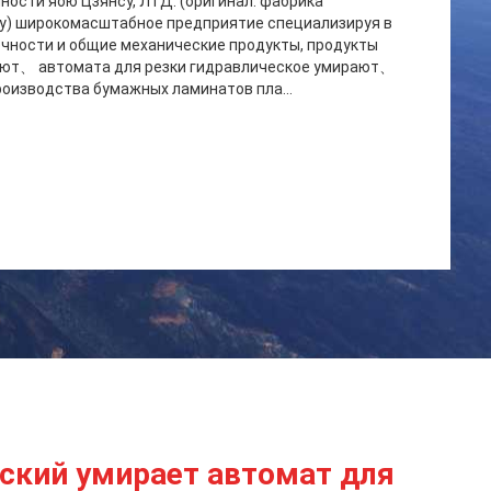
ости яою Цзянсу, ЛТД. (оригинал: фабрика
ду) широкомасштабное предприятие специализируя в
чности и общие механические продукты, продукты
ают、 автомата для резки гидравлическое умирают、
оизводства бумажных ламинатов пла...
ский умирает автомат для