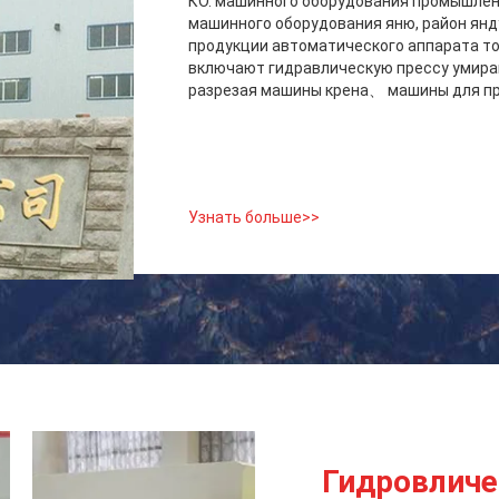
КО. машинного оборудования промышленн
машинного оборудования яню, район ян
продукции автоматического аппарата то
включают гидравлическую прессу умир
разрезая машины крена、 машины для пр
Узнать больше>>
Гидровличе