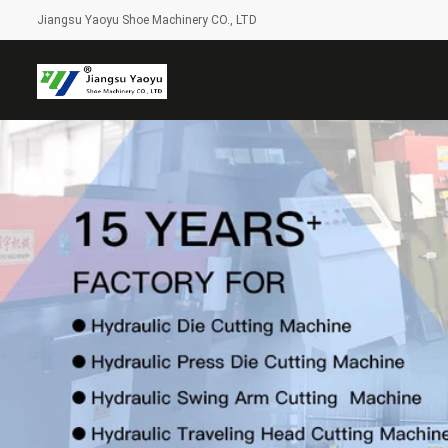
Jiangsu Yaoyu Shoe Machinery CO., LTD