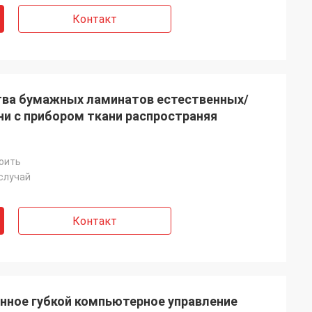
Контакт
тва бумажных ламинатов естественных/
ни с прибором ткани распространяя
оить
случай
Контакт
нное губкой компьютерное управление