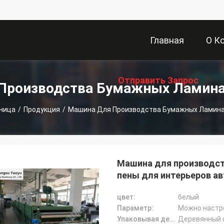
Главная
О К
Отправить Запрос
Страница
Производства Бумажных Ламин
аница
/
Продукция
/
Машина Для Производства Бумажных Ламин
Машина для производс
пены для интерьеров 
цвет:
белый
Параметр:
Можно настр
Упаковывая детали:
Деревянный 