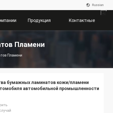
Russian
омпании
Продукция
Контактные
Данные
атов Пламени
атов Пламени
тва бумажных ламинатов кожи/пламени
автомобиля автомобильной промышленности
оить
случай