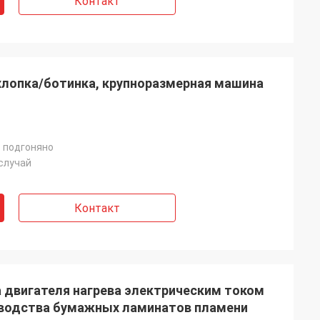
Контакт
хлопка/ботинка, крупноразмерная машина
 подгоняно
случай
Контакт
а двигателя нагрева электрическим током
зводства бумажных ламинатов пламени