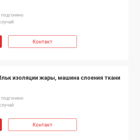
 подгоняно
случай
Контакт
Пльк изоляции жары, машина слоения ткани
 подгоняно
случай
Контакт