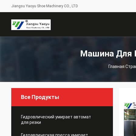
Jiangsu Yaoyu Shoe Machinery CO., LTD
Машина Для 
Главная Стр
Все Продукты
Гидровлический умирает автомат
для резки
Гидравлическая пресса умирает