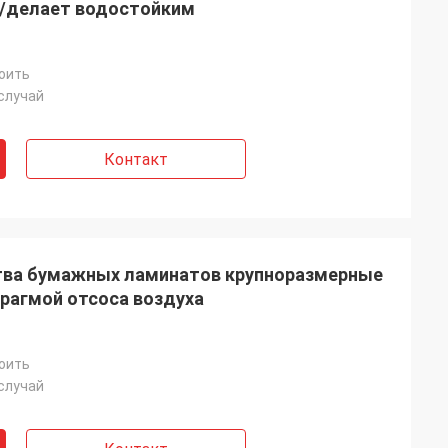
/делает водостойким
оить
случай
Контакт
тва бумажных ламинатов крупноразмерные
рагмой отсоса воздуха
оить
случай