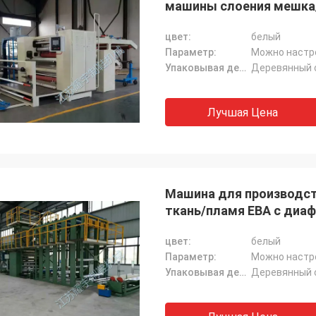
машины слоения мешка
цвет:
белый
Параметр:
Можно настр
Упаковывая детали:
Деревянный 
Лучшая Цена
Машина для производс
ткань/пламя ЕВА с диаф
цвет:
белый
Параметр:
Можно настр
Упаковывая детали:
Деревянный 