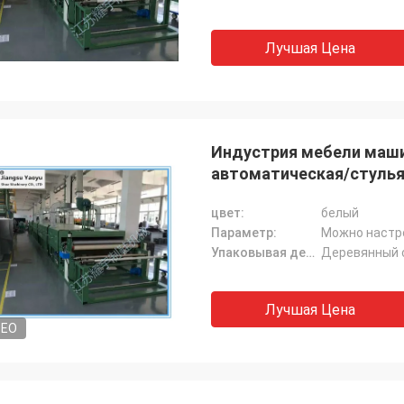
Лучшая Цена
Индустрия мебели маши
автоматическая/стулья
цвет:
белый
Параметр:
Можно настр
Упаковывая детали:
Деревянный 
Лучшая Цена
DEO