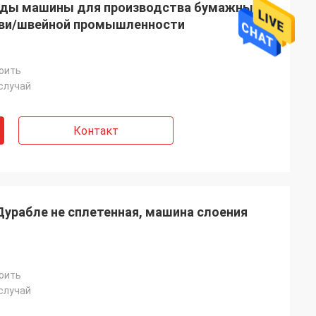
оды машины для производства бумажных
уви/швейной промышленности
оить
случай
Контакт
Дурабле не сплетенная, машина слоения
оить
случай