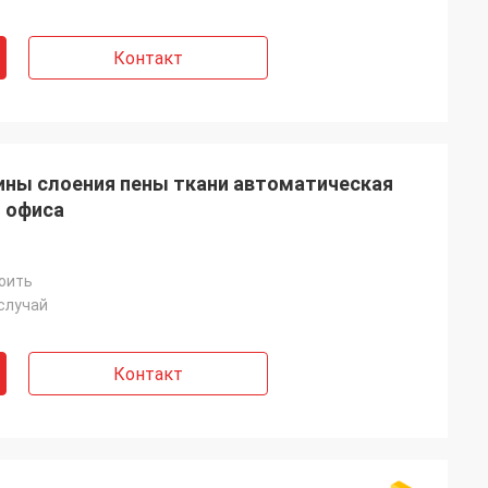
Контакт
ны слоения пены ткани автоматическая
 офиса
оить
случай
Контакт