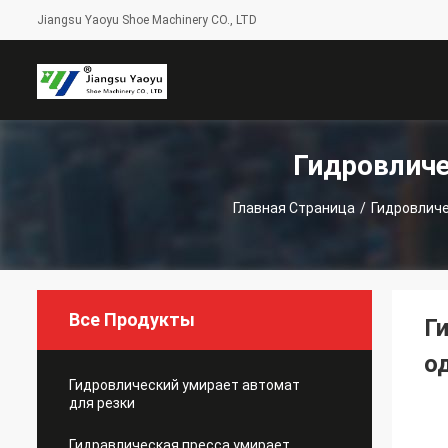
Jiangsu Yaoyu Shoe Machinery CO., LTD
Гидровличе
Главная Страница
/
Гидровличе
Все Продукты
Г
о
Гидровлический умирает автомат
для резки
Гидравлическая пресса умирает