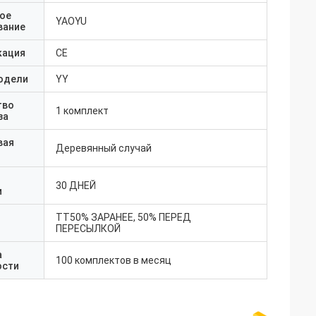
ое
YAOYU
вание
кация
CE
одели
YY
тво
1 комплект
за
вая
Деревянный случай
30 ДНЕЙ
и
ТТ50% ЗАРАНЕЕ, 50% ПЕРЕД
ПЕРЕСЫЛКОЙ
а
100 комплектов в месяц
ости