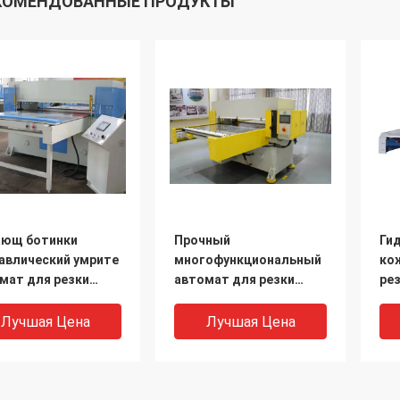
КОМЕНДОВАННЫЕ ПРОДУКТЫ
ющ ботинки
Прочный
Ги
авлический умрите
многофункциональный
ко
мат для резки
автомат для резки
рез
ной ведущий
головы перемещения с
ги
н Сельфбалансе
умирает зажимное
ма
Лучшая Цена
Лучшая Цена
ндра
приспособление
вы
ав