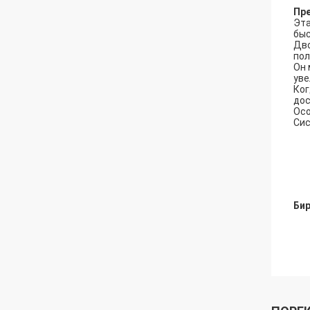
Пр
Эта
быс
Дво
пол
Он 
уве
Ког
дос
Осо
Сис
Бир