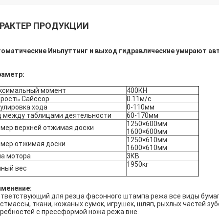
РАКТЕР ПРОДУКЦИИ
оматические Иньпуттинг и выход гидравлические умирают ав
раметр:
ксимальный момент
400КН
орость Сайссор
0.11м/с
улировка хода
0-110мм
д между таблицами деятельности
60-170мм
1250×600мм
змер верхней отжимая доски
1600×600мм
1250×610мм
змер отжимая доски
1600×610мм
ла мотора
3КВ
1950кг
лный вес
именение:
тветствующий для резца фасонного штампа режа все виды бумаги
стмассы, ткани, кожаных сумок, игрушек, шляп, рыхлых частей зу
ребностей с прессформой ножа режа вне.