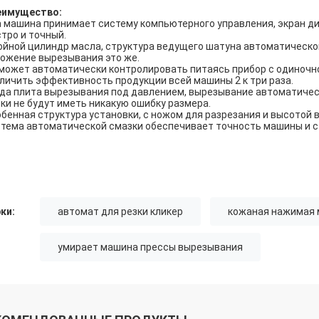
еимущество:
 машина принимает систему компьютерного управления, экран ди
тро и точный.
йной цилиндр масла, структура ведущего шатуна автоматическог
ожение вырезывания это же.
может автоматически контролировать питаясь прибор с одиночно
личить эффективность продукции всей машины 2 к три раза.
да плита вырезывания под давлением, вырезывание автоматическ
ки не будут иметь никакую ошибку размера.
бенная структура установки, с ножом для разрезания и высотой 
тема автоматической смазки обеспечивает точность машины и 
ки:
автомат для резки кликер
кожаная нажимая
умирает машина прессы вырезывания