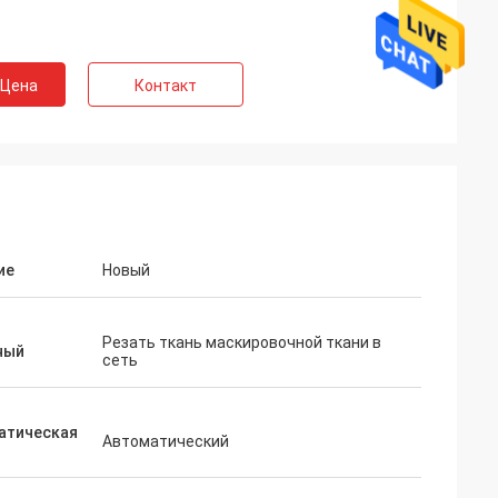
 Цена
Контакт
ие
Новый
Резать ткань маскировочной ткани в
ный
сеть
атическая
Автоматический