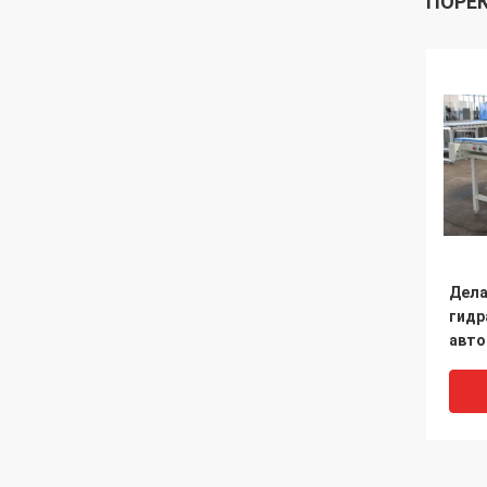
ПОРЕ
Дела
гидр
авто
двой
шату
цили