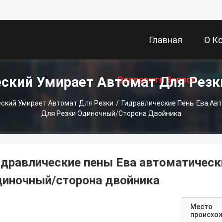
Главная
О К
ский Умирает Автомат Для Рез
Отправить Запрос
Страница
ский Умирает Автомат Для Резки
/
Гидравлические Пены Ева Ав
Для Резки Одиночный/сторона Двойника
идравлические пены Ева автоматическ
диночный/сторона двойника
Место
происхо