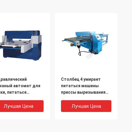
дравлический
Столбец 4 умирает
жаный автомат для
питаться машины
ки, питаться
прессы вырезывания
дравлической
автоматический для
шины прессы
делать ботинка спорт
Лучшая Цена
Лучшая Цена
резывания
томатический