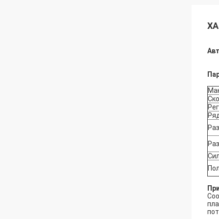
ХА
Авт
Па
Ма
Ск
Рег
Ря
Ра
Ра
Си
По
Пр
Соо
пла
пот