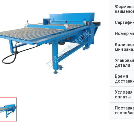
Фирменн
наимено
Сертифи
Номер м
Количес
мин зака
Упаковы
детали
Время
доставк
Условия
оплаты
Поставк
способн