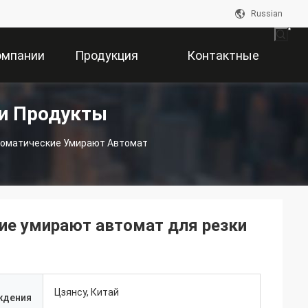
Russian
омпании
Продукция
Контактные
ки Продукты
Данные
томатические Умирают Автомат
ие умирают автомат для резки
Цзянсу, Китай
ждения