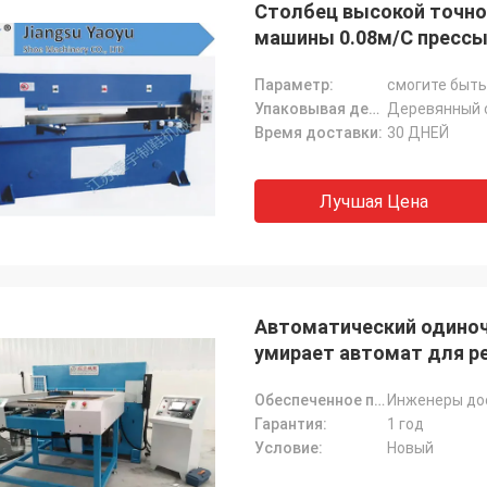
Столбец высокой точно
машины 0.08м/С пресс
Параметр:
смогите быть
Упаковывая детали:
Деревянный 
Время доставки:
30 ДНЕЙ
Лучшая Цена
Автоматический одиноч
умирает автомат для р
Обеспеченное послепродажное обслуживание:
Инженеры до
Гарантия:
1 год
Условие:
Новый