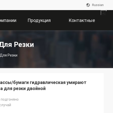
Russian
омпании
Продукция
Контактные
Данные
Для Резки
Для Резки
массы/бумаги гидравлическая умирают
а для резки двойной
 подгоняно
случай