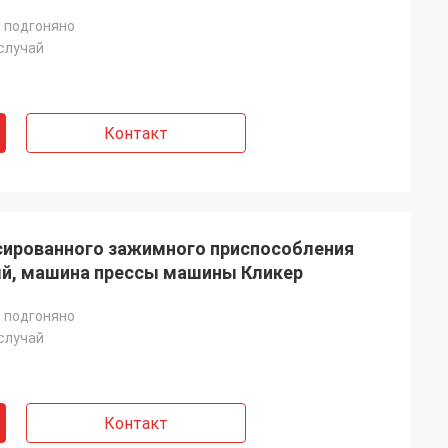
 подгоняно
случай
Контакт
сированного зажимного приспособления
й, машина прессы машины Кликер
 подгоняно
случай
Контакт