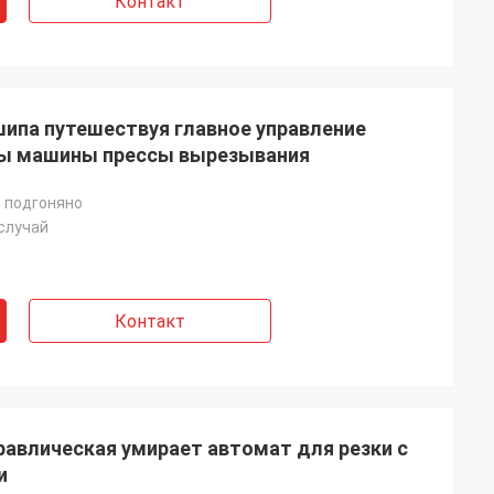
Контакт
шипа путешествуя главное управление
мы машины прессы вырезывания
 подгоняно
случай
Контакт
дравлическая умирает автомат для резки с
и