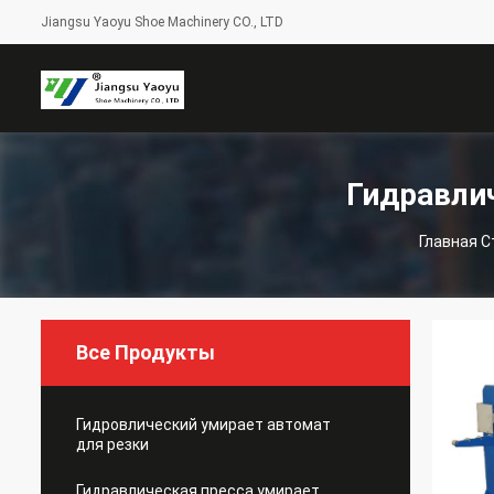
Jiangsu Yaoyu Shoe Machinery CO., LTD
Гидравли
Главная 
Все Продукты
Гидровлический умирает автомат
для резки
Гидравлическая пресса умирает