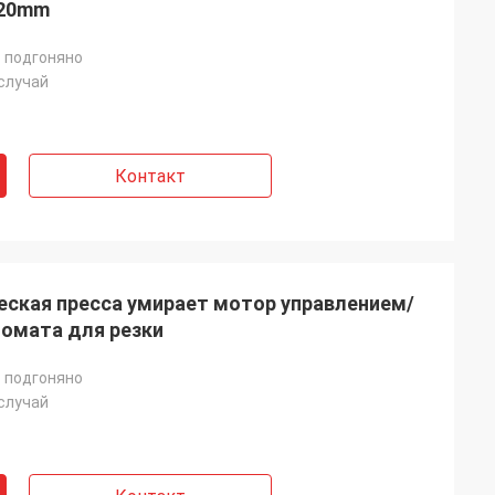
120mm
 подгоняно
случай
Контакт
еская пресса умирает мотор управлением/
омата для резки
 подгоняно
случай