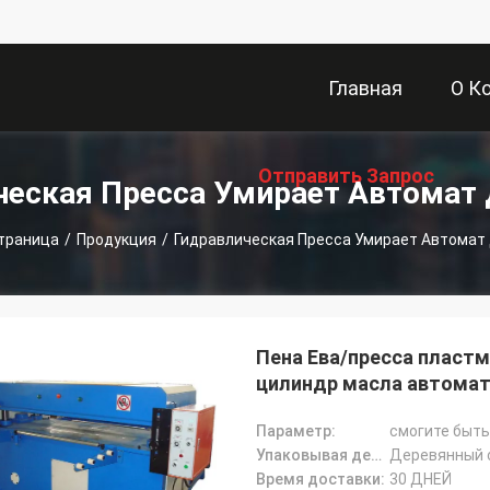
Главная
О К
Отправить Запрос
Страница
ческая Пресса Умирает Автомат 
Страница
/
Продукция
/
Гидравлическая Пресса Умирает Автомат 
Пена Ева/пресса пласт
цилиндр масла автомат
Параметр:
смогите быть
Упаковывая детали:
Деревянный 
Время доставки:
30 ДНЕЙ