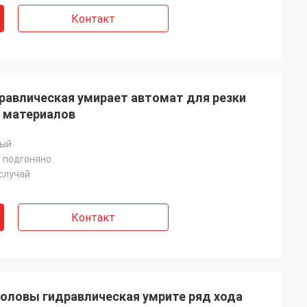
Контакт
равлическая умирает автомат для резки
 материалов
лый
 подгоняно
случай
Контакт
оловы гидравлическая умрите ряд хода