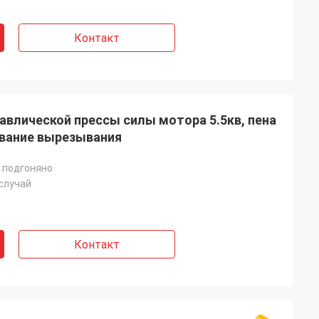
Контакт
авлической прессы силы мотора 5.5кв, пена
ование вырезывания
 подгоняно
случай
Контакт