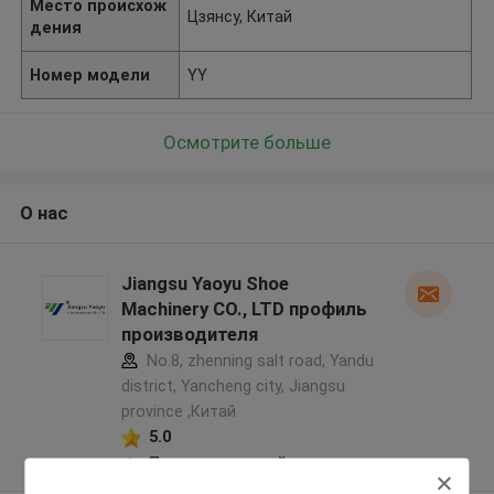
Место происхож
Цзянсу, Китай
дения
Номер модели
YY
Осмотрите больше
О нас
Jiangsu Yaoyu Shoe
Machinery CO., LTD профиль
производителя
No.8, zhenning salt road, Yandu
district, Yancheng city, Jiangsu
province ,Китай
5.0
Подтверженный
поставщик