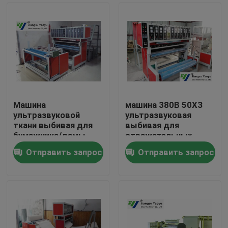
Машина
машина 380В 50ХЗ
ультразвуковой
ультразвуковая
ткани выбивая для
выбивая для
бумажника/дамы
отражательных
Сумки/крышки
материала/батута
Отправить запрос
Отправить запрос
ботинка
Дом
Продукты
О нас