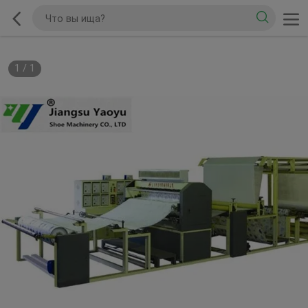
1
/
1