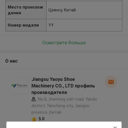
Место происхож
Цзянсу, Китай
дения
Номер модели
YY
Осмотрите больше
О нас
Jiangsu Yaoyu Shoe
Machinery CO., LTD профиль
производителя
No.8, zhenning salt road, Yandu
district, Yancheng city, Jiangsu
province ,Китай
5.0
Подтверженный