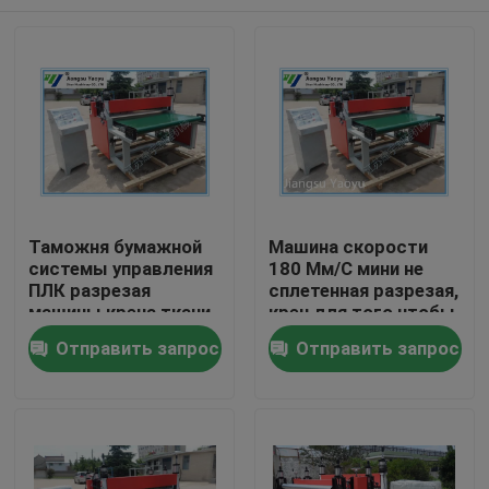
Таможня бумажной
Машина скорости
системы управления
180 Мм/С мини не
ПЛК разрезая
сплетенная разрезая,
машины крена ткани
крен для того чтобы
автоматической
свернуть разрезая
Дом
Отправить запрос
Отправить запрос
нештатная
машину
Продукты
О нас