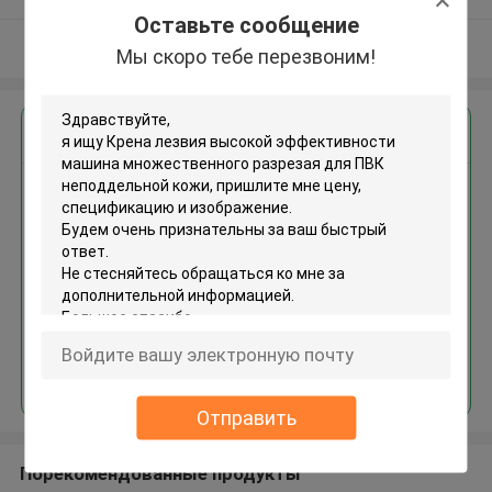
поставщик
Оставьте сообщение
Осмотрите больше
Мы скоро тебе перезвоним!
Получить лучшую цену для
Крена лезвия высокой
эффективности машина
множественного разрезая для
ПВК неподдельной кожи
Продолжать
Отправить
Порекомендованные продукты