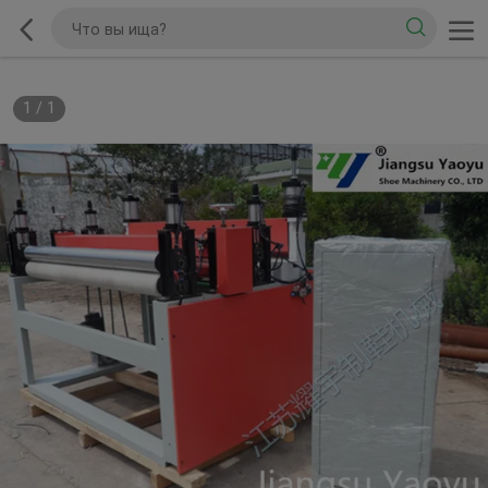
1
/
1