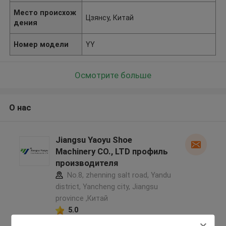
Место происхож
Цзянсу, Китай
дения
Номер модели
YY
Осмотрите больше
О нас
Jiangsu Yaoyu Shoe
Machinery CO., LTD профиль
производителя
No.8, zhenning salt road, Yandu
district, Yancheng city, Jiangsu
province ,Китай
5.0
Подтверженный