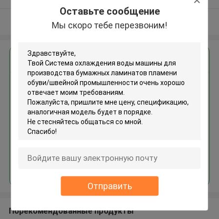
поставщик
Оставьте сообщение
Осмотрите больше
Мы скоро тебе перезвоним!
Получить лучшую цену для
Система охлаждения воды
машины для производства
бумажных ламинатов пламени
обуви/швейной
промышленности
Продолжать
Отправить
Порекомендованные продукты