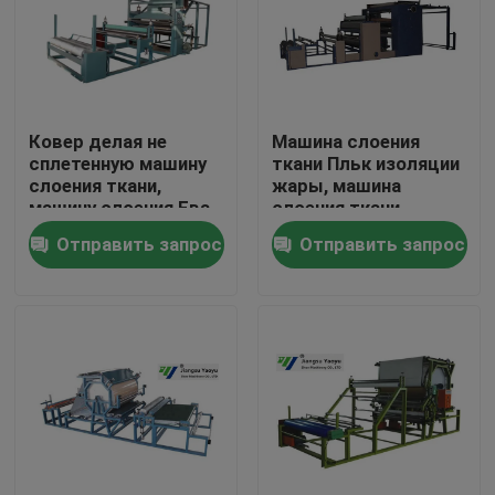
Путешествие фабрики
Проверка качества
Ковер делая не
Машина слоения
сплетенную машину
ткани Пльк изоляции
слоения ткани,
жары, машина
Свяжитесь мы
машину слоения Ева
слоения ткани
Отправить запрос
Отправить запрос
Спросите цитату
Гидровлический умирает автомат для резки
Гидравлическая пресса умирает автомат для резки
Гидравлический автомат для резки руки качания