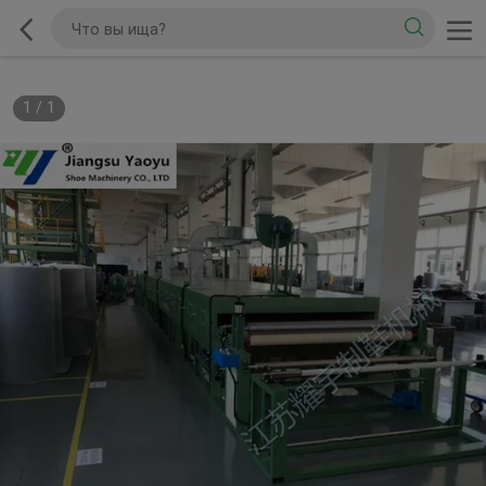
1
/
1