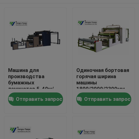
Машина для
Одиночная бортовая
производства
горячая ширина
бумажных
машины
ламинатов 5-40м/
1800/2000/2300мм
Мин пламени нагрева
слоения ткани
Дом
Отправить запрос
Отправить запрос
электрическим
пламени
током для багажа/
эффективная
украшения
Продукты
О нас