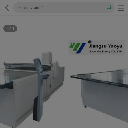
1
/
1