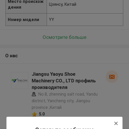
Место происхож
Цзянсу, Китай
дения
Номер модели
YY
Осмотрите больше
О нас
Jiangsu Yaoyu Shoe
Machinery CO., LTD профиль
производителя
No.8, zhenning salt road, Yandu
district, Yancheng city, Jiangsu
province ,Китай
5.0
Подтверженный
поставщик