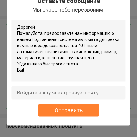
Оставьте сообщение
Осмотрите больше
Мы скоро тебе перезвоним!
Получить лучшую цену для
Подгонянная система
автомата для резки
компьютера доказательства
40Т пыли автоматическая
питаясь
Продолжать
Отправить
Порекомендованные продукты