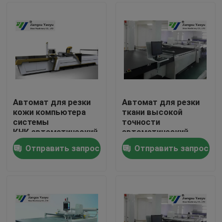
Автомат для резки
Автомат для резки
кожи компьютера
ткани высокой
системы
точности
КНК автоматический
автоматический,
для игрушки плюша
автомат для резки
Отправить запрос
Отправить запрос
лазера КНК
Дом
Продукты
О нас