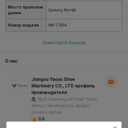
Место происхож
Цзянсу, Китай
дения
Номер модели
ИИ-1700А
Осмотрите больше
О нас
Jiangsu Yaoyu Shoe
Machinery CO., LTD профиль
производителя
No.8, zhenning salt road, Yandu
district, Yancheng city, Jiangsu
province ,Китай
5.0
Подтверженный