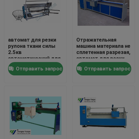
Путешествие фабрики
Проверка качества
автомат для резки
Отражательная
рулона ткани силы
машина материала не
2.5кв
сплетенная разрезая,
Свяжитесь мы
автоматический для
автомат для резки
двухсторонней
крена ткани
Отправить запрос
Отправить запрос
резины
Спросите цитату
Гидровлический умирает автомат для резки
Гидравлическая пресса умирает автомат для резки
Гидравлический автомат для резки руки качания