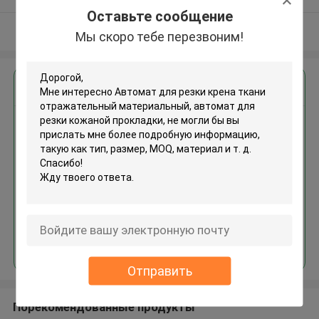
поставщик
Оставьте сообщение
Осмотрите больше
Мы скоро тебе перезвоним!
Получить лучшую цену для
Автомат для резки крена
ткани отражательный
материальный, автомат для
резки кожаной прокладки
Продолжать
Отправить
Порекомендованные продукты