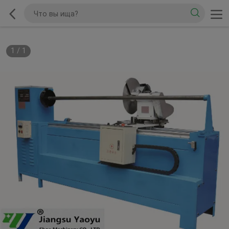
1
/
1