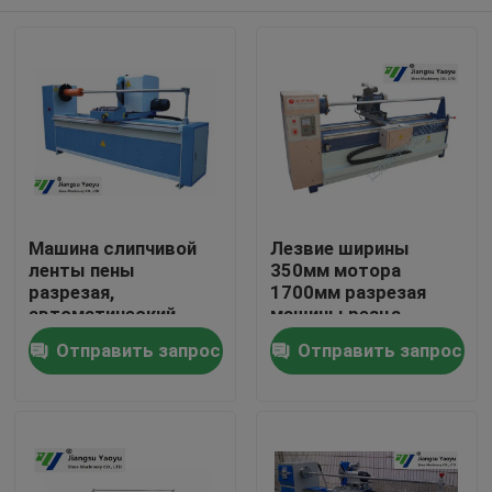
Машина слипчивой
Лезвие ширины
ленты пены
350мм мотора
разрезая,
1700мм разрезая
автоматический
машины резца
автомат для резки
рулона ткани
Дом
Отправить запрос
Отправить запрос
крена ленты
высокой
эффективности
двойное
Продукты
О нас