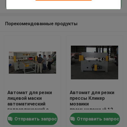
Порекомендованные продукты
Дом
Автомат для резки
Автомат для резки
лицевой маски
прессы Кликер
автоматический
мозаики
Продукты
гидравлический с
промышленный 12
высоким классом
месяца гарантии
Отправить запрос
Отправить запрос
исполнения
О нас