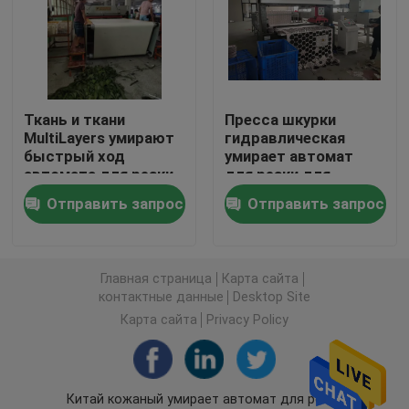
Автомат для резки гидравлический путешествоват
Машина крена разрезая
Ткань и ткани
Пресса шкурки
MultiLayers умирают
гидравлическая
быстрый ход
умирает автомат
Машина резца прокладки ткани
автомата для резки
для резки для
чувствуемого диска
Отправить запрос
Отправить запрос
Автомат для резки рулона ткани
Автоматическая распространяя машина
Главная страница
Карта сайта
контактные данные
Desktop Site
Карта сайта
Privacy Policy
Ультразвуковая выбивая машина
Автомат для резки компьютера
Китай кожаный умирает автомат для резки