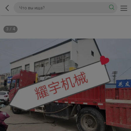
3
/
4