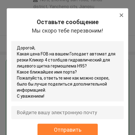
district, Yancheng city, Jiangsu
province ,Китай
Оставьте сообщение
5.0
Подтверженный
Мы скоро тебе перезвоним!
поставщик
Осмотрите больше
Получить лучшую цену для
Голодает автомат для резки
Кликер 4 столбцов
гидравлический для лицевого
щитка гермошлема Н95
Отправить
Продолжать