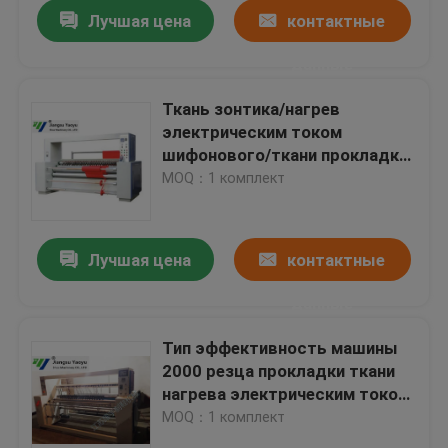
Лучшая цена
контактные
данные
Ткань зонтика/нагрев
электрическим током
шифонового/ткани прокладки
резца машины
MOQ：1 комплект
Лучшая цена
контактные
данные
Дом
Тип эффективность машины
2000 резца прокладки ткани
Продукты
нагрева электрическим током
кожаный
MOQ：1 комплект
О нас