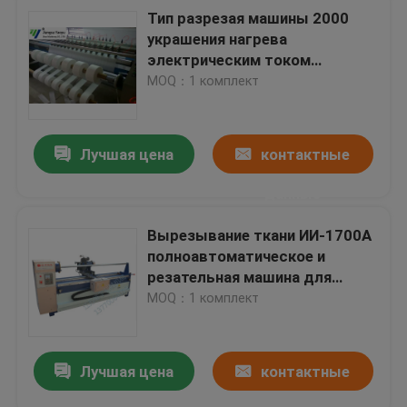
Тип разрезая машины 2000
украшения нагрева
электрическим током
материальный для химической
MOQ：1 комплект
ткани
Лучшая цена
контактные
данные
Вырезывание ткани ИИ-1700А
полноавтоматическое и
резательная машина для
тканей Биндинг машины
MOQ：1 комплект
Лучшая цена
контактные