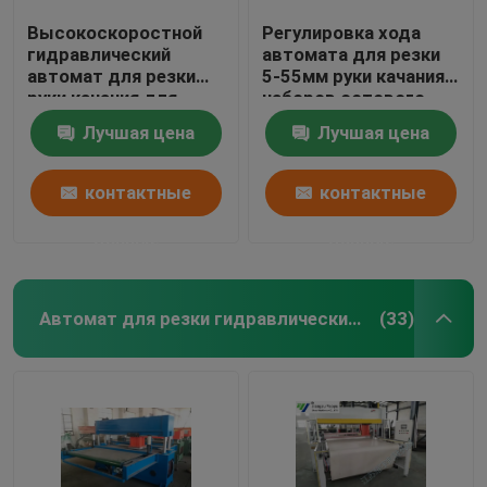
Высокоскоростной
Регулировка хода
гидравлический
автомата для резки
автомат для резки
5-55мм руки качания
руки качания для
наборов сотового
делать кожаной
телефона
Лучшая цена
Лучшая цена
перчатки
гидравлическая
контактные
контактные
данные
данные
Автомат для резки гидравлический путешествовать главный
(33)