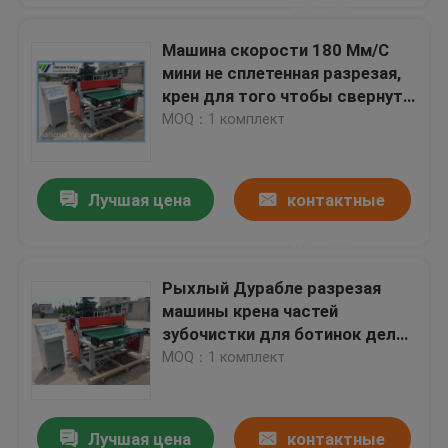
данные
Машина скорости 180 Мм/С
мини не сплетенная разрезая,
крен для того чтобы свернуть
разрезая машину
MOQ：1 комплект
Лучшая цена
контактные
данные
Рыхлый Дурабле разрезая
машины крена частей
зубочистки для ботинок делая
фабрику машины
MOQ：1 комплект
Лучшая цена
контактные