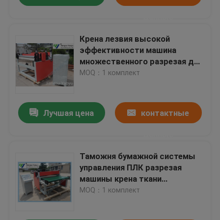
данные
Крена лезвия высокой
эффективности машина
множественного разрезая для
ПВК неподдельной кожи
MOQ：1 комплект
Лучшая цена
контактные
данные
Таможня бумажной системы
управления ПЛК разрезая
машины крена ткани
автоматической нештатная
MOQ：1 комплект