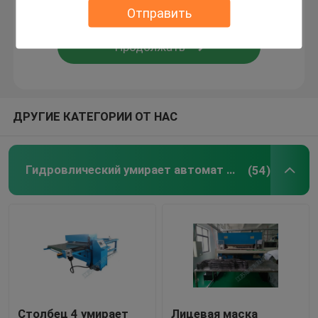
Отправить
Машина для производства бумажных ламинатов п
пластичные листы
ДРУГИЕ КАТЕГОРИИ ОТ НАС
Перчатка делая машину
Гидровлический умирает автомат для резки
(54)
Столбец 4 умирает
Лицевая маска