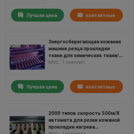
Лучшая цена
контактные
Путешествие фабрики
данные
Проверка качества
Энергосберегающая кожаная
машина резца прокладки
Свяжитесь мы
ткани для химических ткани/
нейлона
MOQ：1 комплект
Спросите цитату
Лучшая цена
контактные
Гидровлический умирает автомат для резки
данные
Гидравлическая пресса умирает автомат для резки
2000 типов скорость 500м/Х
автомата для резки кожаной
прокладки нагрева
Гидравлический автомат для резки руки качания
электрическим током
MOQ：1 комплект