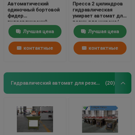
Автоматический
Пресса 2 цилиндров
одиночный бортовой
гидравлическая
фидер
умирает автомат для
гидравлический
резки для широко/
умирает автомат для
Мулти слоя
Лучшая цена
Лучшая цена
резки для ЕВА/пены
материалов
контактные
контактные
данные
данные
Гидравлический автомат для резки руки качания
(20)