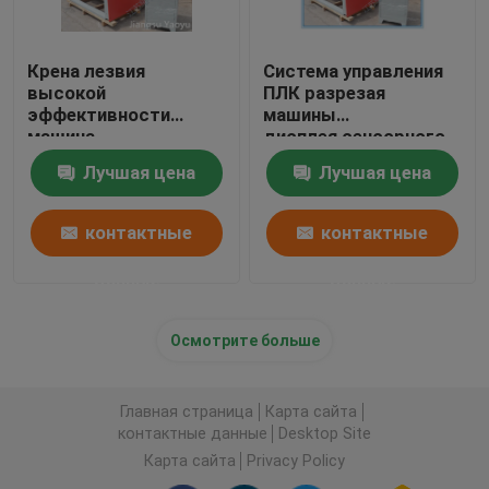
Крена лезвия
Система управления
высокой
ПЛК разрезая
эффективности
машины
машина
дисплея сенсорного
множественного
экрана резиновая для
Лучшая цена
Лучшая цена
разрезая для ПВК
кожаной ткани
неподдельной кожи
контактные
контактные
данные
данные
Осмотрите больше
Главная страница
Карта сайта
контактные данные
Desktop Site
Карта сайта
Privacy Policy