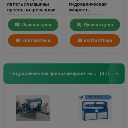
питаться машины
гидравлическая
прессы вырезывания
умирает
автоматический для
компьютерное
делать ботинка
управление цилиндра
Лучшая цена
Лучшая цена
спорт
масла автомата для
резки двойное
контактные
контактные
данные
данные
Гидравлическая пресса умирает автомат для резки
(37)