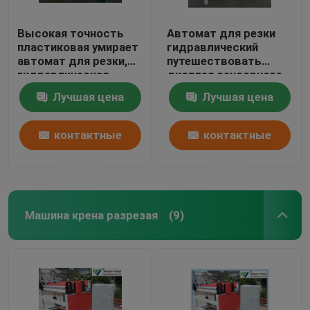
Высокая точность
Автомат для резки
пластиковая умирает
гидравлический
автомат для резки,
путешествовать
гидравлическая
дисплея сенсорного
пресса умирает
экрана главный для
Лучшая цена
Лучшая цена
автомат для резки
материалов пола/
мягко фильм
контактные
контактные
данные
данные
Машина крена разрезая
(9)