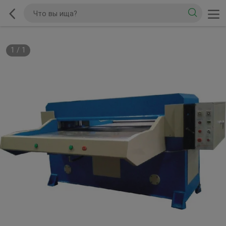
1
/
1