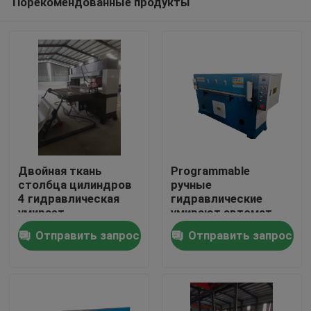
Порекомендованные продукты
Двойная ткань
Programmable
столбца цилиндров
ручные
4 гидравлическая
гидравлические
умирает
умирают автомат
Дом
руководство
для резки цифров
Отправить запрос
Отправить запрос
автомата для резки
Продукты
О нас