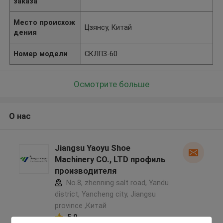
заказа
Место происхож
Цзянсу, Китай
дения
Номер модели
СКЛП3-60
Осмотрите больше
О нас
Jiangsu Yaoyu Shoe
Machinery CO., LTD профиль
производителя
No.8, zhenning salt road, Yandu
district, Yancheng city, Jiangsu
province ,Китай
5.0