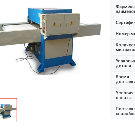
Фирменн
наимено
Сертифи
Номер м
Количес
мин зака
Упаковы
детали
Время
доставк
Условия
оплаты
Поставк
способн