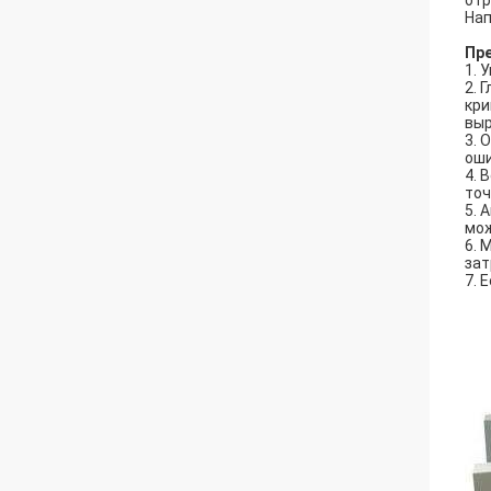
отр
Нап
Пр
1. 
2. 
кри
выр
3. 
оши
4. 
точ
5. 
мож
6. 
зат
7. 