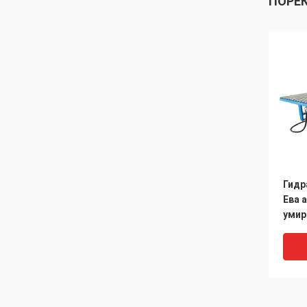
ПОРЕ
Гидр
Ева 
умир
резк
стор