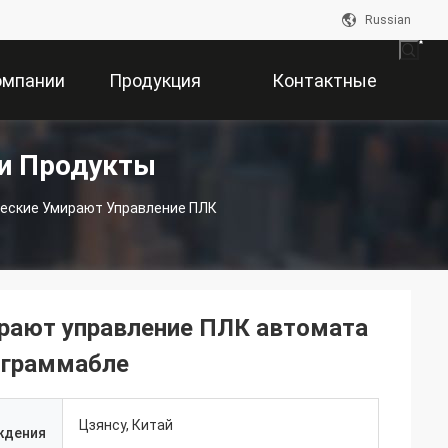
Russian
омпании
Продукция
Контактные
ки Продукты
Данные
еские Умирают Управление ПЛК
рают управление ПЛК автомата
ограммабле
Цзянсу, Китай
ждения