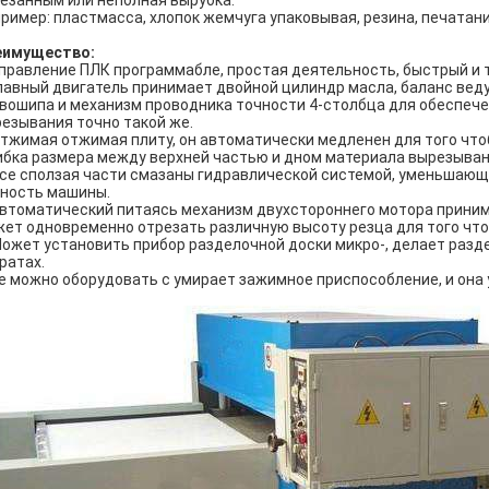
езанным или неполная вырубка.
ример: пластмасса, хлопок жемчуга упаковывая, резина, печатани
еимущество:
Управление ПЛК программабле, простая деятельность, быстрый и 
Главный двигатель принимает двойной цилиндр масла, баланс ве
вошипа и механизм проводника точности 4-столбца для обеспеч
езывания точно такой же.
Отжимая отжимая плиту, он автоматически медленен для того что
бка размера между верхней частью и дном материала вырезыван
Все сползая части смазаны гидравлической системой, уменьшающ
ность машины.
Автоматический питаясь механизм двухстороннего мотора приним
ет одновременно отрезать различную высоту резца для того чт
Может установить прибор разделочной доски микро-, делает раз
ратах.
Ее можно оборудовать с умирает зажимное приспособление, и она