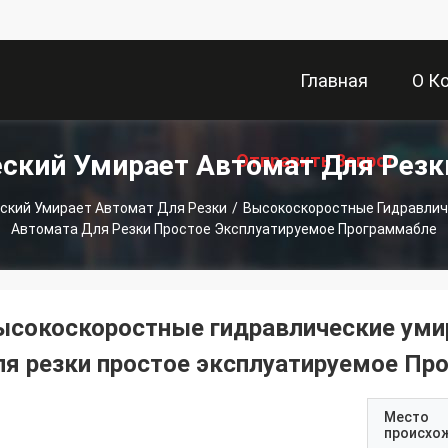
Главная
О К
ский Умирает Автомат Для Рез
Отправить Запрос
Страница
ский Умирает Автомат Для Резки
/
Высокоскоростные Гидравлич
Автомата Для Резки Простое Эксплуатируемое Программабле
ысокоскоростные гидравлические уми
ля резки простое эксплуатируемое Пр
Место
происхо