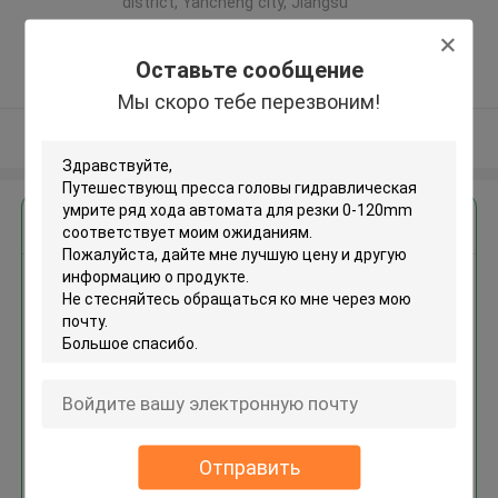
district, Yancheng city, Jiangsu
province ,Китай
5.0
Оставьте сообщение
Подтверженный
Мы скоро тебе перезвоним!
поставщик
Осмотрите больше
Получить лучшую цену для
Путешествующ пресса
головы гидравлическая
умрите ряд хода автомата
для резки 0-120mm
Продолжать
Отправить