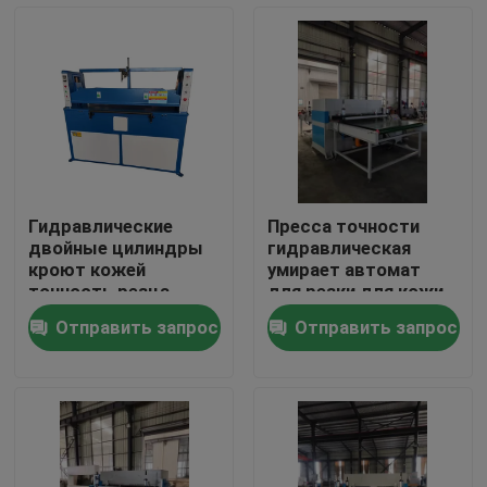
Путешествие фабрики
Проверка качества
Свяжитесь мы
Гидравлические
Пресса точности
двойные цилиндры
гидравлическая
Спросите цитату
кроют кожей
умирает автомат
точность резца
для резки для кожи
прессы
Отправить запрос
Отправить запрос
Гидровлический умирает автомат для резки
Гидравлическая пресса умирает автомат для резки
Гидравлический автомат для резки руки качания