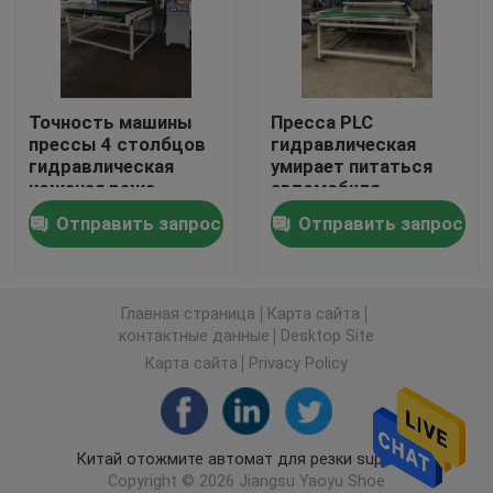
Автомат для резки гидравлический путешествоват
Точность машины
Пресса PLC
Машина крена разрезая
прессы 4 столбцов
гидравлическая
гидравлическая
умирает питаться
кожаная режа
автомобиля
Машина резца прокладки ткани
автомата для резки
Отправить запрос
Отправить запрос
Автомат для резки рулона ткани
Главная страница
Карта сайта
Автоматическая распространяя машина
контактные данные
Desktop Site
Карта сайта
Privacy Policy
Ультразвуковая выбивая машина
Китай отожмите автомат для резки supplier.
Автомат для резки компьютера
Copyright © 2026 Jiangsu Yaoyu Shoe