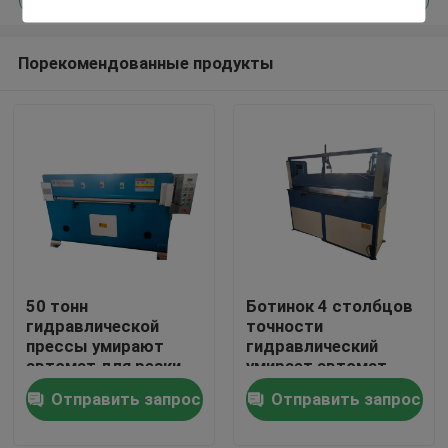
Порекомендованные продукты
50 тонн
Ботинок 4 столбцов
Дом
гидравлической
точности
прессы умирают
гидравлический
автомат для резки
умирает автомат
Продукты
принимают двойной
для резки
Отправить запрос
Отправить запрос
цилиндр масла
О нас