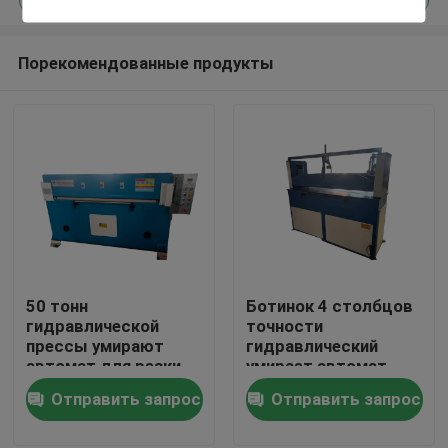
Порекомендованные продукты
50 тонн
Ботинок 4 столбцов
Дом
гидравлической
точности
прессы умирают
гидравлический
автомат для резки
умирает автомат
Продукты
принимают двойной
для резки
Отправить запрос
Отправить запрос
цилиндр масла
О нас