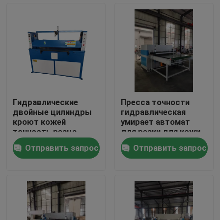
Путешествие фабрики
Проверка качества
Свяжитесь мы
Гидравлические
Пресса точности
двойные цилиндры
гидравлическая
Спросите цитату
кроют кожей
умирает автомат
точность резца
для резки для кожи
прессы
Отправить запрос
Отправить запрос
Гидровлический умирает автомат для резки
Гидравлическая пресса умирает автомат для резки
Гидравлический автомат для резки руки качания