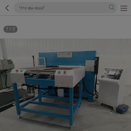
1
/
2