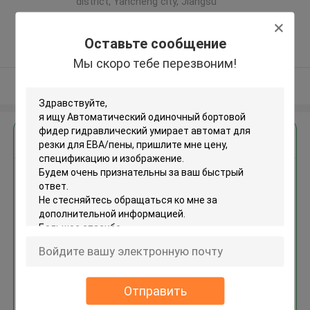
district, Yancheng city, Jiangsu
province ,Китай
5.0
Оставьте сообщение
Подтверженный
Мы скоро тебе перезвоним!
поставщик
Осмотрите больше
Получить лучшую цену для
Автоматический одиночный
бортовой фидер
гидравлический умирает
автомат для резки для ЕВА/
пены
Продолжать
Отправить