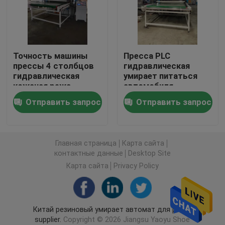
Автомат для резки гидравлический путешествоват
Точность машины
Пресса PLC
Машина крена разрезая
прессы 4 столбцов
гидравлическая
гидравлическая
умирает питаться
кожаная режа
автомобиля
Машина резца прокладки ткани
автомата для резки
Отправить запрос
Отправить запрос
Автомат для резки рулона ткани
Главная страница
Карта сайта
Автоматическая распространяя машина
контактные данные
Desktop Site
Карта сайта
Privacy Policy
Ультразвуковая выбивая машина
Китай резиновый умирает автомат для резки
Автомат для резки компьютера
supplier.
Copyright © 2026 Jiangsu Yaoyu Shoe