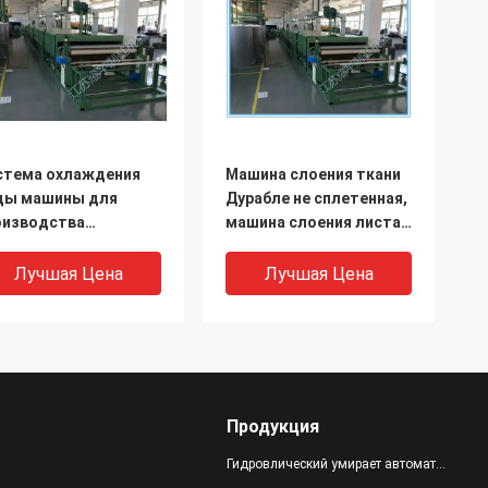
стема охлаждения
Машина слоения ткани
ды машины для
Дурабле не сплетенная,
оизводства
машина слоения листа
мажных ламинатов
ЕВА
амени обуви/швейной
Лучшая Цена
Лучшая Цена
омышленности
Продукция
Гидровлический умирает автомат для резки