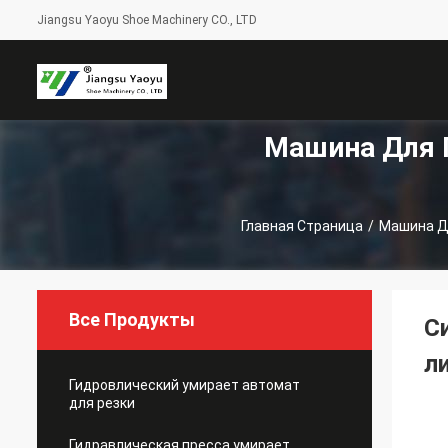
Jiangsu Yaoyu Shoe Machinery CO., LTD
Машина Для 
Главная Страница
/
Машина Д
Все Продукты
С
л
Гидровлический умирает автомат
для резки
Гидравлическая пресса умирает