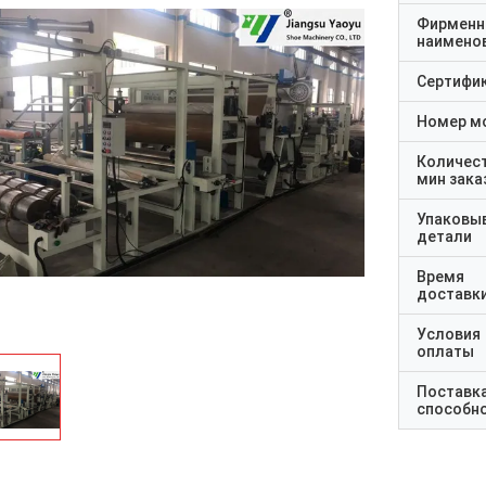
Фирменн
наимено
Сертифи
Номер м
Количес
мин зака
Упаковы
детали
Время
доставк
Условия
оплаты
Поставк
способн