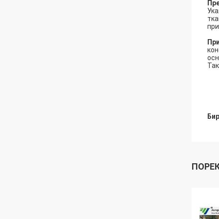
Пр
Ука
тка
при
Пр
кон
осн
Так
Бир
ПОРЕ