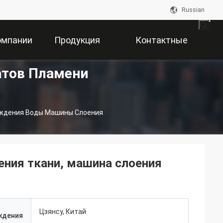
Russian
омпании
Продукция
Контактные
атов Пламени
Данные
ждения Воды Машины Слоения
ния ткани, машина слоения
Цзянсу, Китай
ждения