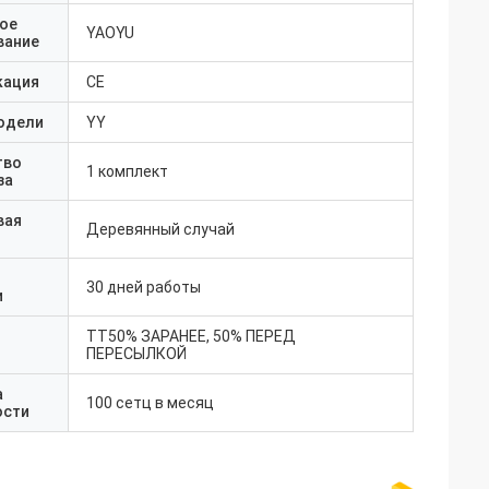
ое
YAOYU
вание
кация
CE
одели
YY
тво
1 комплект
за
вая
Деревянный случай
30 дней работы
и
ТТ50% ЗАРАНЕЕ, 50% ПЕРЕД
ПЕРЕСЫЛКОЙ
а
100 сетц в месяц
ости