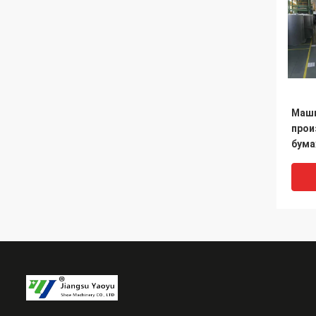
Маши
прои
бума
кожи
инте
авто
авто
про