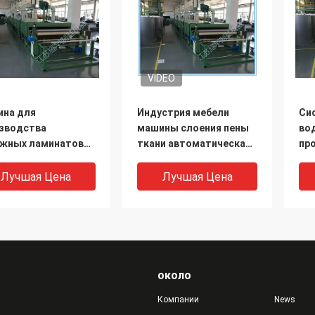
VIDEO
на для
Индустрия мебели
Си
зводства
машины слоения пены
во
жных ламинатов
ткани автоматическая
пр
/пламени пены для
автоматическая/
бу
рьеров
стулья офиса
пл
Лучшая Цена
Лучшая Цена
мобиля
пр
мобильной
мышленности
около
Компании
News