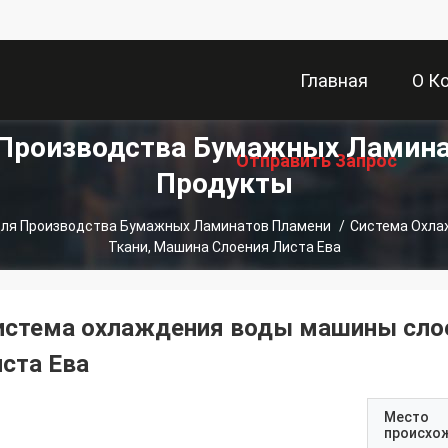
Главная
О К
Производства Бумажных Ламин
Отправить Запрос
Страница
Продукты
ля Производства Бумажных Ламинатов Пламени
/
Система Охла
Ткани, Машина Слоения Листа Ева
истема охлаждения воды машины слое
иста Ева
Место
происхо