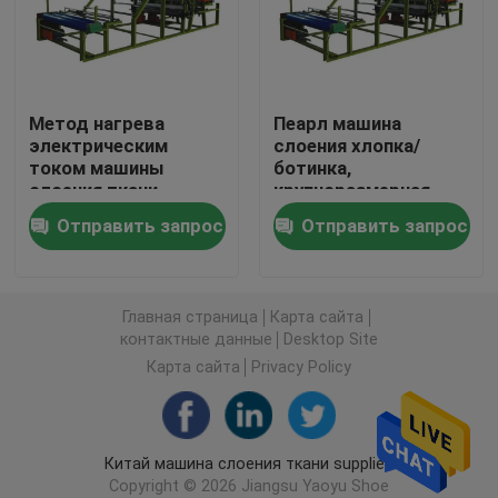
Автомат для резки гидравлический путешествоват
Метод нагрева
Пеарл машина
Машина крена разрезая
электрическим
слоения хлопка/
током машины
ботинка,
слоения ткани
крупноразмерная
Машина резца прокладки ткани
дома багажа
машина слоения Ева
Отправить запрос
Отправить запрос
пламени
автоматический дуя
Автомат для резки рулона ткани
Главная страница
Карта сайта
Автоматическая распространяя машина
контактные данные
Desktop Site
Карта сайта
Privacy Policy
Ультразвуковая выбивая машина
Китай машина слоения ткани supplier.
Автомат для резки компьютера
Copyright © 2026 Jiangsu Yaoyu Shoe