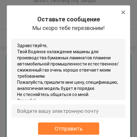
district, Yancheng city, Jiangsu
province ,Китай
5.0
Оставьте сообщение
Подтверженный
Мы скоро тебе перезвоним!
поставщик
Осмотрите больше
Получить лучшую цену для
Водяное охлаждение машины
для производства бумажных
ламинатов пламени
автомобильной
промышленности
естественное/сжиженный газ
Продолжать
Отправить