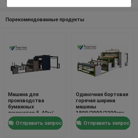
Порекомендованные продукты
Машина для
Одиночная бортовая
Дом
производства
горячая ширина
бумажных
машины
ламинатов 5-40м/
1800/2000/2300мм
Продукты
Мин пламени нагрева
слоения ткани
Отправить запрос
Отправить запрос
электрическим
пламени
током для багажа/
эффективная
О нас
украшения