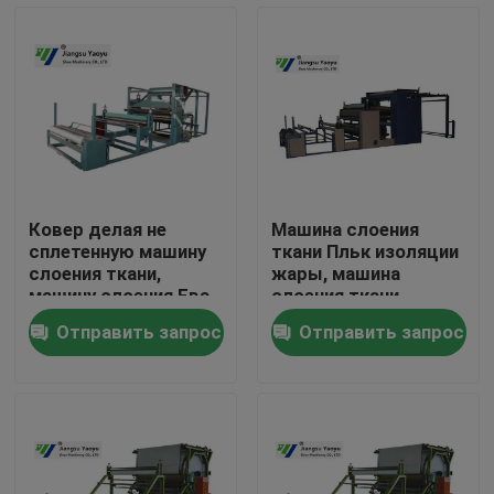
Путешествие фабрики
Проверка качества
Свяжитесь мы
Ковер делая не
Машина слоения
сплетенную машину
ткани Пльк изоляции
Спросите цитату
слоения ткани,
жары, машина
машину слоения Ева
слоения ткани
Отправить запрос
Отправить запрос
Гидровлический умирает автомат для резки
Гидравлическая пресса умирает автомат для резки
Гидравлический автомат для резки руки качания