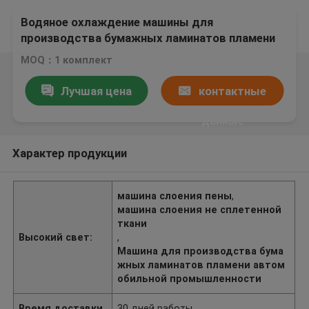
Водяное охлаждение машины для
производства бумажных ламинатов пламени
автомобильной промышленности
MOQ：1 комплект
естественное/сжиженный газ
Лучшая цена
контактные
данные
Характер продукции
машина слоения пены
,
машина слоения не сплетенной
ткани
Высокий свет:
,
Машина для производства бума
жных ламинатов пламени автом
обильной промышленности
Время доставки
30 дней работы