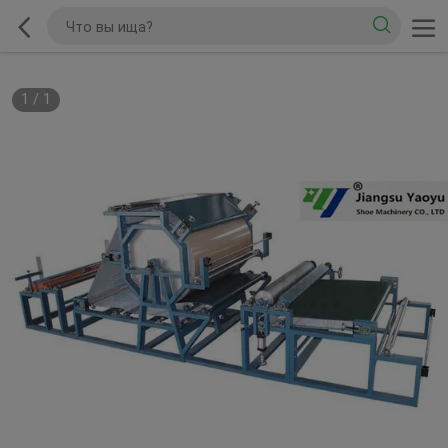
1
/
1