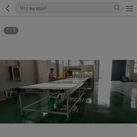
2
/
5