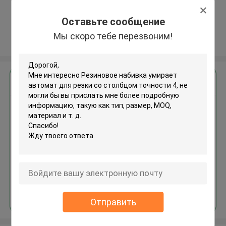
5.0
Подтверженный
Оставьте сообщение
поставщик
Мы скоро тебе перезвоним!
Осмотрите больше
Получить лучшую цену для
Резиновое набивка умирает
автомат для резки со
столбцом точности 4
Продолжать
Отправить