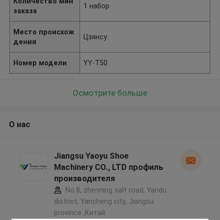
Количество мин
1 набор
заказа
Место происхож
Цзянсу
дения
Номер модели
YY-T50
Осмотрите больше
О нас
Jiangsu Yaoyu Shoe
Machinery CO., LTD профиль
производителя
No.8, zhenning salt road, Yandu
district, Yancheng city, Jiangsu
province ,Китай