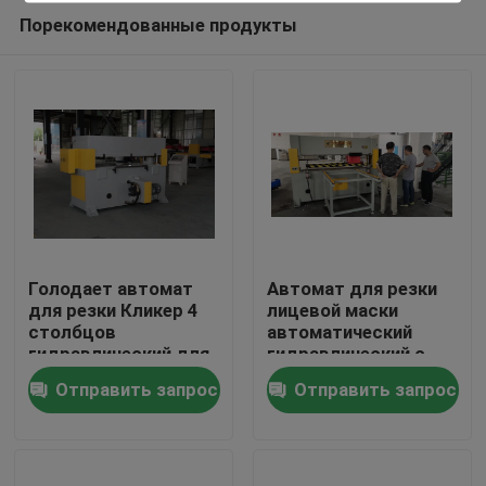
Порекомендованные продукты
Голодает автомат
Автомат для резки
для резки Кликер 4
лицевой маски
столбцов
автоматический
Дом
гидравлический для
гидравлический с
лицевого щитка
высоким классом
Отправить запрос
Отправить запрос
гермошлема Н95
исполнения
Продукты
О нас