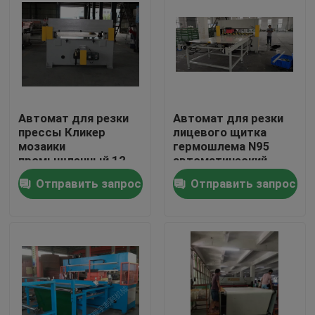
Путешествие фабрики
Проверка качества
Автомат для резки
Автомат для резки
Свяжитесь мы
прессы Кликер
лицевого щитка
мозаики
гермошлема N95
промышленный 12
автоматический
Спросите цитату
месяца гарантии
гидравлический с
Отправить запрос
Отправить запрос
таблицей полного
пансиона питаясь
Гидровлический умирает автомат для резки
Гидравлическая пресса умирает автомат для резки
Гидравлический автомат для резки руки качания