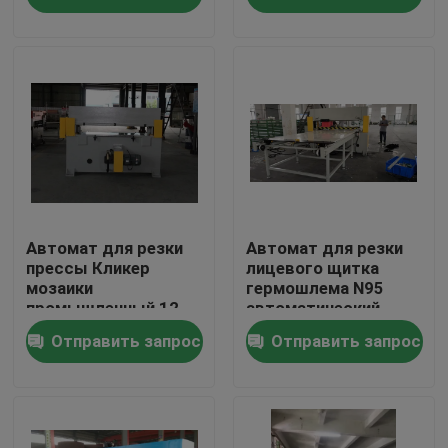
Путешествие фабрики
Проверка качества
Свяжитесь мы
Спросите цитату
Автомат для резки
Автомат для резки
прессы Кликер
лицевого щитка
мозаики
гермошлема N95
промышленный 12
автоматический
Гидровлический умирает автомат для резки
месяца гарантии
гидравлический с
Отправить запрос
Отправить запрос
таблицей полного
пансиона питаясь
Гидравлическая пресса умирает автомат для резки
Гидравлический автомат для резки руки качания