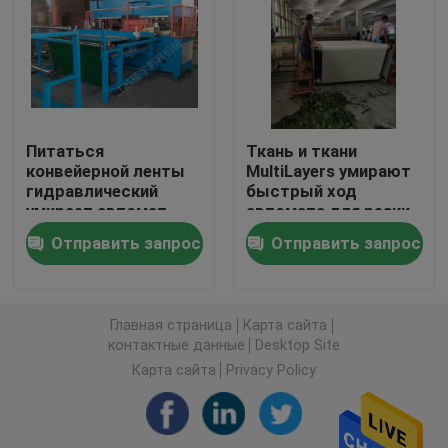
Автомат для резки гидравлический путешествоват
Машина крена разрезая
Питаться
Ткань и ткани
конвейерной ленты
MultiLayers умирают
Машина резца прокладки ткани
гидравлический
быстрый ход
умирает автомат
автомата для резки
для резки для
Автомат для резки рулона ткани
Отправить запрос
Отправить запрос
лицевой слойки
маски/порошка
Автоматическая распространяя машина
Главная страница
Карта сайта
контактные данные
Desktop Site
Ультразвуковая выбивая машина
Карта сайта
Privacy Policy
Автомат для резки компьютера