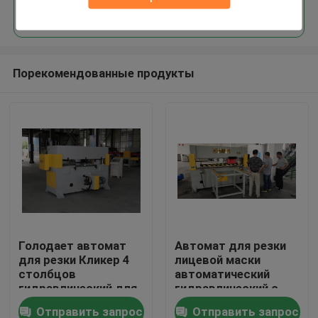
Продолжать
Порекомендованные продукты
Дом
Голодает автомат
Автомат для резки
для резки Кликер 4
лицевой маски
Продукты
столбцов
автоматический
гидравлический для
гидравлический с
лицевого щитка
высоким классом
Отправить запрос
Отправить запрос
О нас
гермошлема Н95
исполнения