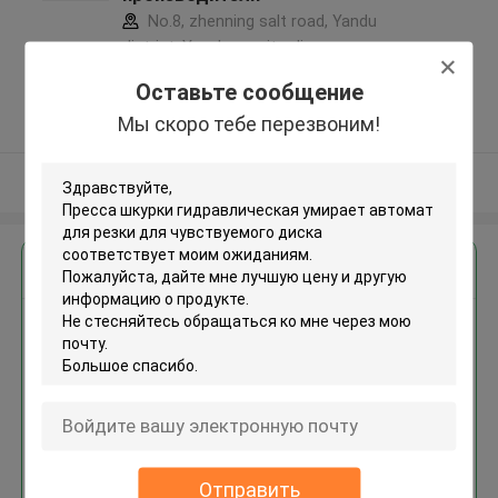
No.8, zhenning salt road, Yandu
district, Yancheng city, Jiangsu
province ,Китай
Оставьте сообщение
5.0
Мы скоро тебе перезвоним!
Подтверженный
поставщик
Осмотрите больше
Получить лучшую цену для
Пресса шкурки
гидравлическая умирает
автомат для резки для
чувствуемого диска
Отправить