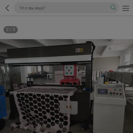
2
/
5