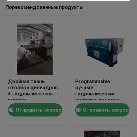
Порекомендованные продукты
Двойная ткань
Programmable
столбца цилиндров
ручные
4 гидравлическая
гидравлические
Дом
умирает
умирают автомат
руководство
для резки цифров
Отправить запрос
Отправить запрос
автомата для резки
Продукты
О нас