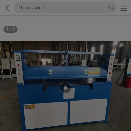
1
/
2