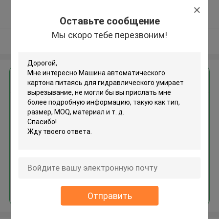
5.0
Подтверженный
Оставьте сообщение
поставщик
Мы скоро тебе перезвоним!
Осмотрите больше
Получить лучшую цену для
Машина автоматического
картона питаясь для
гидравлического умирает
вырезывание
Продолжать
Отправить