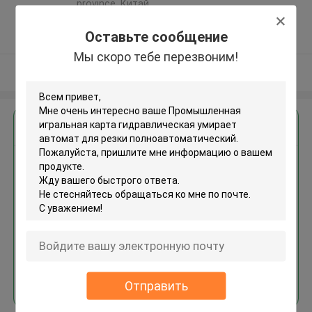
province ,Китай
5.0
Оставьте сообщение
Подтверженный
поставщик
Мы скоро тебе перезвоним!
Осмотрите больше
Получить лучшую цену для
Промышленная игральная
карта гидравлическая
умирает автомат для резки
полноавтоматический
Продолжать
Отправить