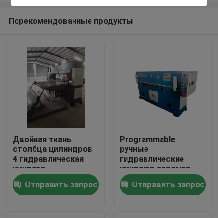
Порекомендованные продукты
Двойная ткань
Programmable
столбца цилиндров
ручные
Дом
4 гидравлическая
гидравлические
умирает
умирают автомат
руководство
для резки цифров
Отправить запрос
Отправить запрос
Продукты
автомата для резки
О нас