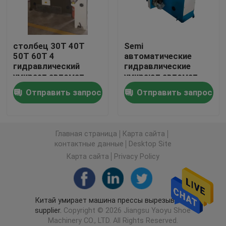
Автомат для резки гидравлический путешествоват
столбец 30T 40T
Semi
50T 60T 4
автоматические
Машина крена разрезая
гидравлический
гидравлические
умирает автомат
умирают автомат
для резки для Insole
для резки для
Машина резца прокладки ткани
Отправить запрос
Отправить запрос
ботинок
делать ботинка
Автомат для резки рулона ткани
Главная страница
Карта сайта
контактные данные
Desktop Site
Автоматическая распространяя машина
Карта сайта
Privacy Policy
Ультразвуковая выбивая машина
Китай умирает машина прессы вырезывания
supplier.
Copyright © 2026 Jiangsu Yaoyu Shoe
Автомат для резки компьютера
Machinery CO., LTD. All Rights Reserved.