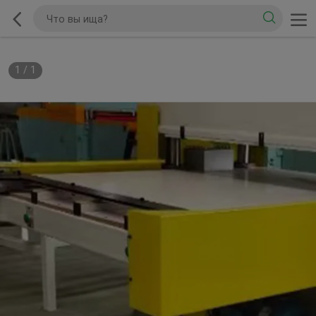
1
/
1